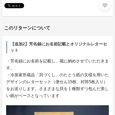
favorite
このリターンについて
【追加2】芳名録にお名前記載とオリジナルレターセ
ット
・芳名録にお名前を記載し、蔵に納めさせていただきま
す。
・冷泉家所蔵品「貝づくし」のたとう紙の文様を用いた
デザインのレターセット（便せん15枚、封筒5枚入り）
をお送りします。さまざまな貝を１種類ずつ包んだ美し
い紙がベースとなっています