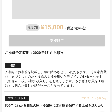
¥15,000
75
残り
(税込/送料込)
支援終了
ご提供予定時期：2020年9月から順次
概要
芳名録にお名前を記載し、蔵に納めさせていただきます。 冷泉家所蔵
品「貝づくし」のたとう紙の文様を用いたデザインのレターセット
（便せん15枚、封筒5枚入り）をお送りします。さまざまな貝を１種
類ずつ包んだ美しい紙がベースとなっています。
プロジェクト名
プロジェクトを見る
arrow_forward
800年にわたる和歌の家・冷泉家に文化財を保存する土蔵を造りたい