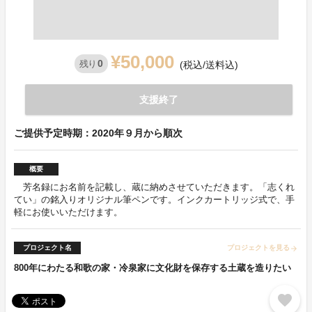
¥50,000
0
残り
(税込/送料込)
支援終了
ご提供予定時期：2020年９月から順次
概要
芳名録にお名前を記載し、蔵に納めさせていただきます。「志くれ
てい」の銘入りオリジナル筆ペンです。インクカートリッジ式で、手
軽にお使いいただけます。
プロジェクト名
プロジェクトを見る
arrow_forward
800年にわたる和歌の家・冷泉家に文化財を保存する土蔵を造りたい
favorite