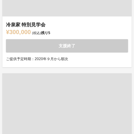
冷泉家 特別見学会
¥300,000
残り
5
(税込)
支援終了
ご提供予定時期：2020年９月から順次