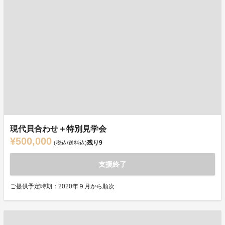
現代貝合わせ＋特別見学会
¥500,000
残り
9
(税込/送料込)
支援終了
ご提供予定時期：2020年９月から順次