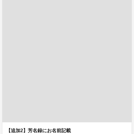
【追加2】芳名録にお名前記載