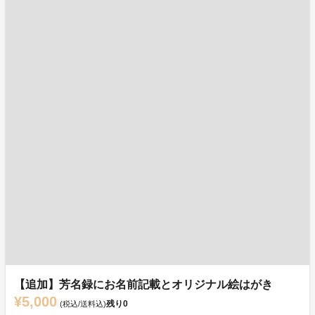
【追加】芳名録にお名前記載とオリジナル絵はがき
¥5,000
残り
0
(税込/送料込)