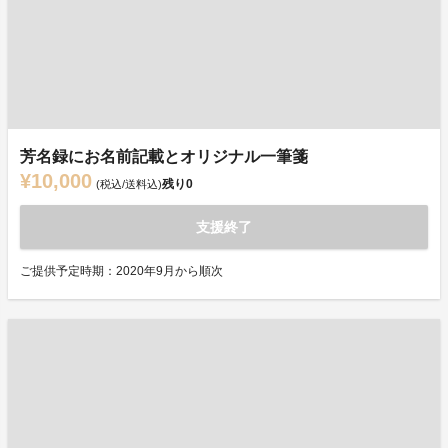
芳名録にお名前記載とオリジナル一筆箋
¥10,000
残り
0
(税込/送料込)
支援終了
ご提供予定時期：2020年9月から順次