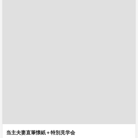
当主夫妻直筆懐紙＋特別見学会