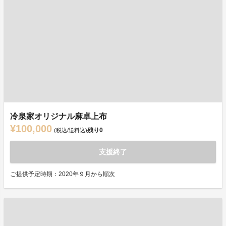
冷泉家オリジナル麻卓上布
¥100,000
残り
0
(税込/送料込)
支援終了
ご提供予定時期：2020年９月から順次