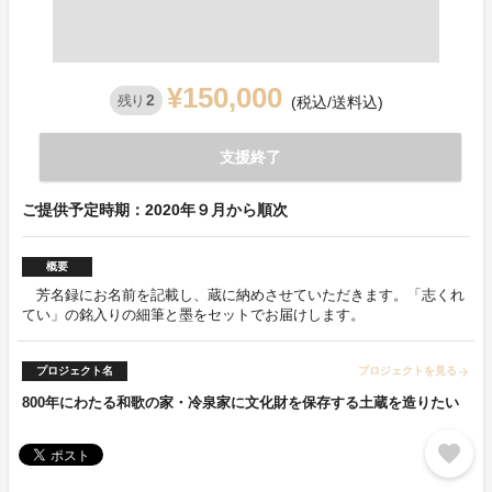
¥150,000
2
残り
(税込/送料込)
支援終了
ご提供予定時期：2020年９月から順次
概要
芳名録にお名前を記載し、蔵に納めさせていただきます。「志くれ
てい」の銘入りの細筆と墨をセットでお届けします。
プロジェクト名
プロジェクトを見る
arrow_forward
800年にわたる和歌の家・冷泉家に文化財を保存する土蔵を造りたい
favorite