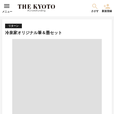
さがす
新規登録
メニュー
リターン
冷泉家オリジナル筆＆墨セット