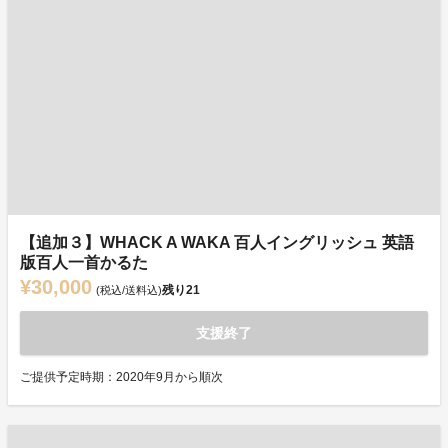
【追加３】WHACK A WAKA 百人イングリッシュ 英語
版百人一首かるた
¥30,000
残り
21
(税込/送料込)
支援終了
ご提供予定時期：2020年9月から順次