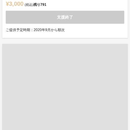
¥3,000
残り
791
(税込)
支援終了
ご提供予定時期：2020年9月から順次