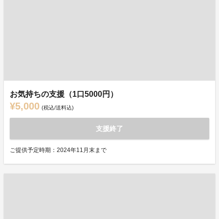
お気持ちの支援（1口5000円）
¥5,000
(税込/送料込)
支援終了
ご提供予定時期：2024年11月末まで