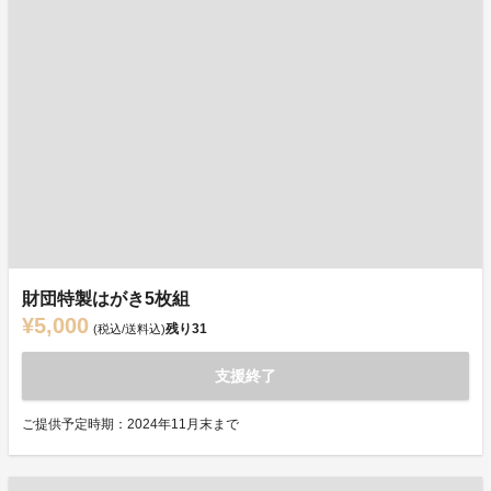
財団特製はがき5枚組
¥5,000
残り
31
(税込/送料込)
支援終了
ご提供予定時期：2024年11月末まで