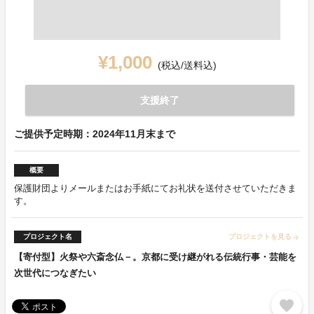
¥1,000
(税込/送料込)
支援終了
ご提供予定時期：2024年11月末まで
概要
保護財団よりメールまたはお手紙にてお礼状を送付させていただきま
す。
プロジェクト名
プロジェクトを見る
arrow_forward
【寄付型】火祭や六斎念仏－。京都に受け継がれる伝統行事・芸能を
次世代につなぎたい
favorite