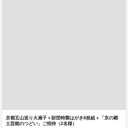
京都五山送り火扇子＋財団特製はがき6枚組＋「京の郷
土芸能のつどい」ご招待（2名様）