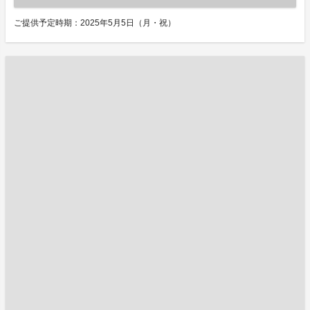
ご提供予定時期：2025年5月5日（月・祝）