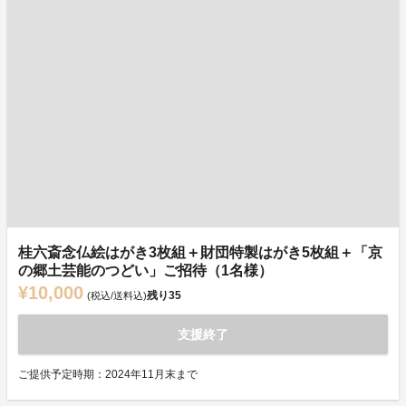
桂六斎念仏絵はがき3枚組＋財団特製はがき5枚組＋「京
の郷土芸能のつどい」ご招待（1名様）
¥10,000
残り
35
(税込/送料込)
支援終了
ご提供予定時期：2024年11月末まで