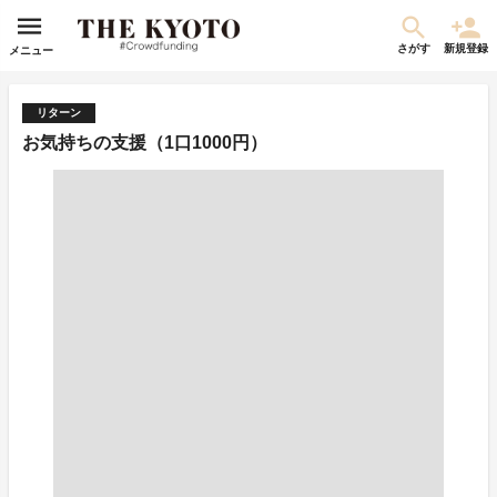
さがす
新規登録
メニュー
リターン
お気持ちの支援（1口1000円）