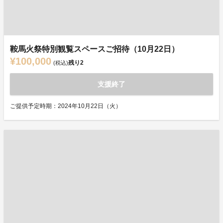
鞍馬火祭特別観覧スペースご招待（10月22日）
¥100,000
残り
2
(税込)
支援終了
ご提供予定時期：2024年10月22日（火）