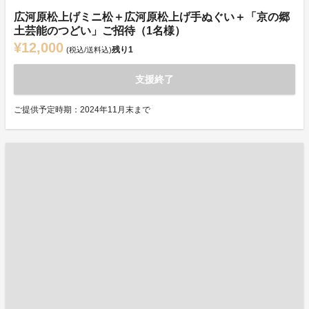
広河原松上げミニ松＋広河原松上げ手ぬぐい＋「京の郷
土芸能のつどい」ご招待（1名様）
¥12,000
残り
1
(税込/送料込)
支援終了
ご提供予定時期：2024年11月末まで