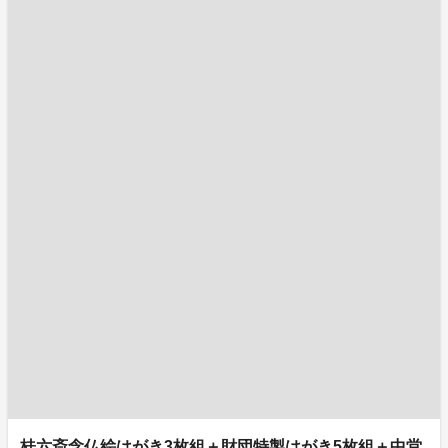
桂六斎念仏絵はがき3枚組＋財団特製はがき5枚組＋中堂