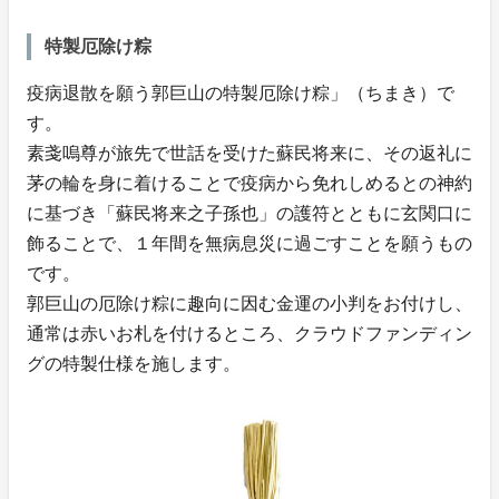
特製厄除け粽
疫病退散を願う郭巨山の特製厄除け粽」（ちまき）で
す。
素戔嗚尊が旅先で世話を受けた蘇民将来に、その返礼に
茅の輪を身に着けることで疫病から免れしめるとの神約
に基づき「蘇民将来之子孫也」の護符とともに玄関口に
飾ることで、１年間を無病息災に過ごすことを願うもの
です。
郭巨山の厄除け粽に趣向に因む金運の小判をお付けし、
通常は赤いお札を付けるところ、クラウドファンディン
グの特製仕様を施します。