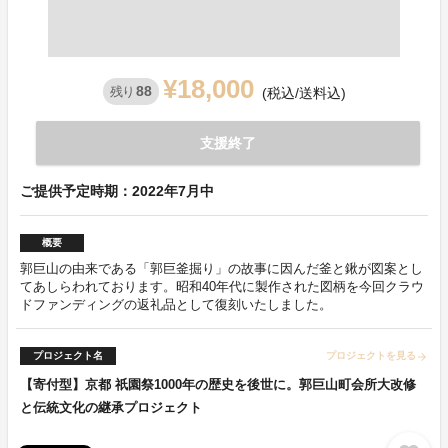
¥18,000
88
残り
(税込/送料込)
支援終了
ご提供予定時期：2022年7月中
概要
郭巨山の由来である「郭巨釜掘り」の故事に因んだ釜と鍬が図案とし
てあしらわれております。昭和40年代に製作された図柄を今回クラウ
ドファンディングの返礼品として復刻いたしました。
プロジェクト名
プロジェクトを見る
arrow_forward
【寄付型】京都 祇園祭1000年の歴史を後世に。郭巨山町会所大改修
と伝統文化の継承プロジェクト