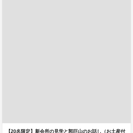
【20名限定】新会所の見学と郭巨山のお話し（お土産付