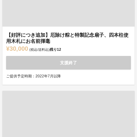
【好評につき追加】厄除け粽と特製記念扇子、四本柱使
用木札にお名前揮毫
¥30,000
残り
12
(税込/送料込)
支援終了
ご提供予定時期：2022年7月以降