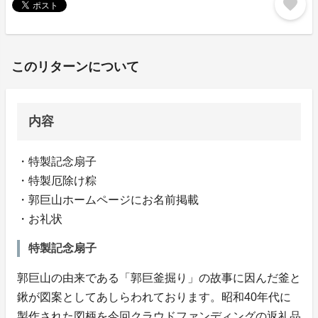
favorite
このリターンについて
内容
・特製記念扇子
・特製厄除け粽
・郭巨山ホームページにお名前掲載
・お礼状
特製記念扇子
郭巨山の由来である「郭巨釜掘り」の故事に因んだ釜と
鍬が図案としてあしらわれております。昭和40年代に
製作された図柄を今回クラウドファンディングの返礼品