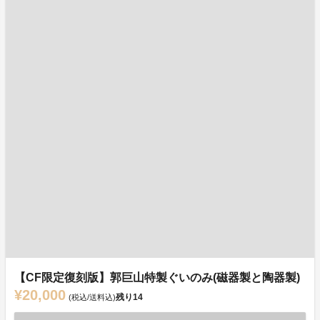
【CF限定復刻版】郭巨山特製ぐいのみ(磁器製と陶器製)
¥20,000
残り
14
(税込/送料込)