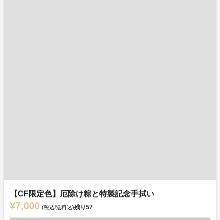
【CF限定色】厄除け粽と特製記念手拭い
¥7,000
残り
57
(税込/送料込)