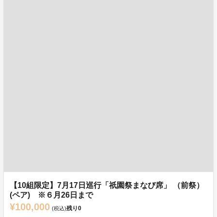
【10組限定】7月17日巡行「祇園祭まなび席」 （前祭）
(ペア) ※６月26日まで
¥100,000
残り
0
(税込)