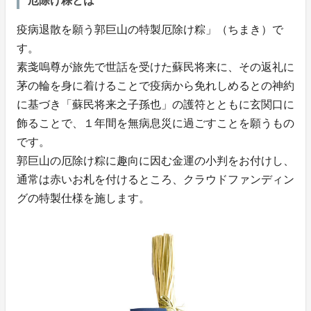
厄除け粽とは
疫病退散を願う郭巨山の特製厄除け粽」（ちまき）で
す。
素戔嗚尊が旅先で世話を受けた蘇民将来に、その返礼に
茅の輪を身に着けることで疫病から免れしめるとの神約
に基づき「蘇民将来之子孫也」の護符とともに玄関口に
飾ることで、１年間を無病息災に過ごすことを願うもの
です。
郭巨山の厄除け粽に趣向に因む金運の小判をお付けし、
通常は赤いお札を付けるところ、クラウドファンディン
グの特製仕様を施します。