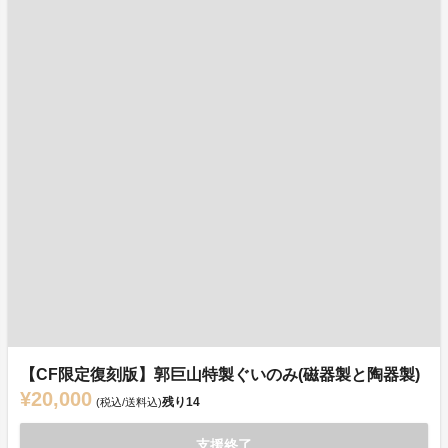
【CF限定復刻版】郭巨山特製ぐいのみ(磁器製と陶器製)
¥20,000
残り
14
(税込/送料込)
支援終了