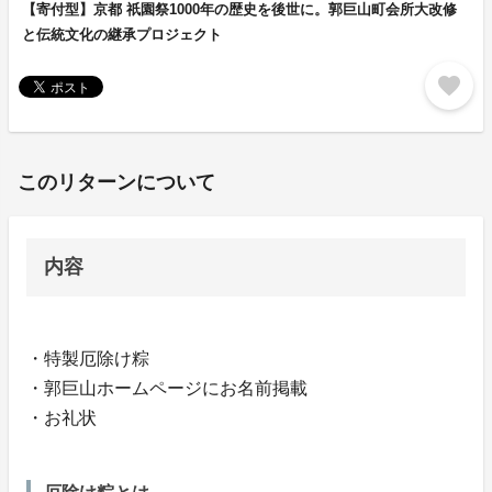
【寄付型】京都 祇園祭1000年の歴史を後世に。郭巨山町会所大改修
と伝統文化の継承プロジェクト
favorite
このリターンについて
内容
・特製厄除け粽
・郭巨山ホームページにお名前掲載
・お礼状