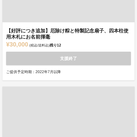
【好評につき追加】厄除け粽と特製記念扇子、四本柱使
用木札にお名前揮毫
¥30,000
残り
12
(税込/送料込)
支援終了
ご提供予定時期：2022年7月以降