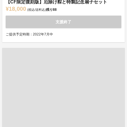
【CF限定復刻版】厄除け粽と特製記念扇子セット
¥18,000
残り
88
(税込/送料込)
支援終了
ご提供予定時期：2022年7月中