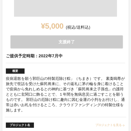
¥5,000
(税込/送料込)
支援終了
ご提供予定時期：2022年7月中
概要
疫病退散を願う郭巨山の特製厄除け粽」（ちまき）です。 素戔嗚尊が
旅先で世話を受けた蘇民将来に、その返礼に茅の輪を身に着けること
で疫病から免れしめるとの神約に基づき「蘇民将来之子孫也」の護符
とともに玄関口に飾ることで、１年間を無病息災に過ごすことを願う
ものです。 郭巨山の厄除け粽に趣向に因む金運の小判をお付けし、通
常は赤いお札を付けるところ、クラウドファンディングの特製仕様を
施します。
プロジェクト名
プロジェクトを見る
arrow_forward