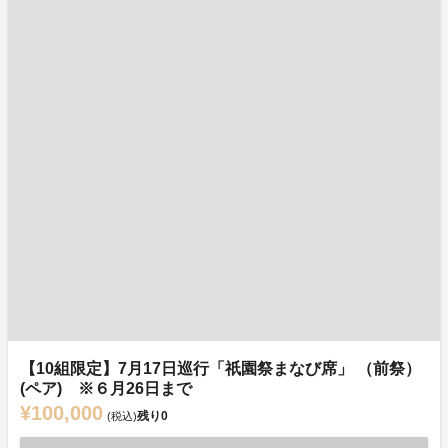
【10組限定】7月17日巡行「祇園祭まなび席」 （前祭）
(ペア) ※６月26日まで
¥100,000
残り
0
(税込)