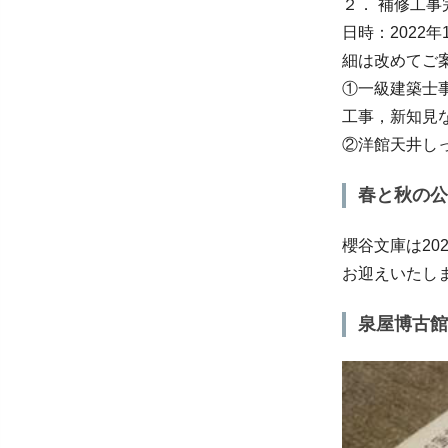
２． 補修工事
日時：2022
細は改めてご
①一級建築士
工事，新知見
②洋館天井し
春と秋の公
櫻谷文庫は20
お迎えいたし
泉屋博古館