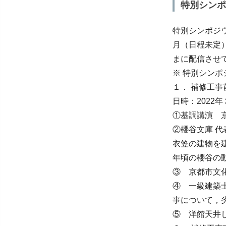
特別シンポ
特別シンポジウ
月（日程未定
まに配信させ
※ 特別シンポ
１． 補修工事
日時：202
①基調講演 
②櫻谷文庫 
衣笠の建物を
年頃の櫻谷の
③ 京都市文
④ 一級建築
事について，
⑤ 洋館天井