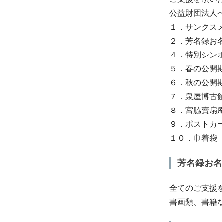
公益財団法人
１．サンクス
２．芳名録お
４．特別シンポ
５．春の公開
６．秋の公開
７．泉屋博古館
８．宮脇賣扇
９．ポストカ
１０．巾着袋
芳名録お名
全てのご支援
書画類、書籍