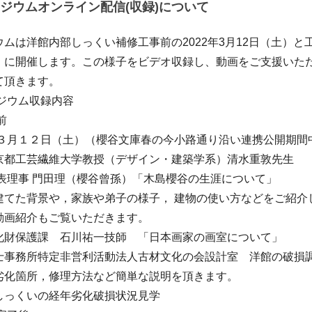
ジウムオンライン配信(収録)について
ムは洋館内部しっくい補修工事前の2022年3月12日（土）と
）に開催します。この様子をビデオ収録し、動画をご支援いた
て頂きます。
ジウム収録内容
前
2年３月１２日（土）（櫻谷文庫春の今小路通り沿い連携公開期間
京都工芸繊維大学教授（デザイン・建築学系）清水重敦先生
代表理事 門田理（櫻谷曾孫）「木島櫻谷の生涯について」
建てた背景や，家族や弟子の様子， 建物の使い方などをご紹介
動画紹介もご覧いただきます。
化財保護課 石川祐一技師 「日本画家の画室について」
士事務所特定非営利活動法人古材文化の会設計室 洋館の破損
劣化箇所，修理方法など簡単な説明を頂きます。
しっくいの経年劣化破損状況見学