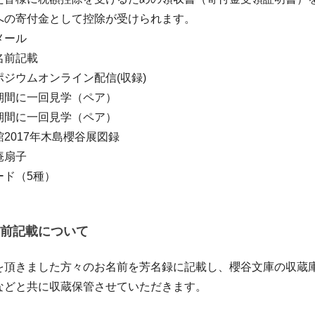
への寄付金として控除が受けられます。
メール
名前記載
ジウムオンライン配信(収録)
期間に一回見学（ペア）
期間に一回見学（ペア）
2017年木島櫻谷展図録
庵扇子
ード（5種）
前記載について
を頂きました方々のお名前を芳名録に記載し、櫻谷文庫の収蔵
などと共に収蔵保管させていただきます。