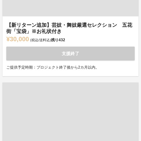
【新リターン追加】芸妓・舞妓厳選セレクション 五花
街「宝袋」※お礼状付き
¥30,000
残り
432
(税込/送料込)
支援終了
ご提供予定時期：プロジェクト終了後から2カ月以内。