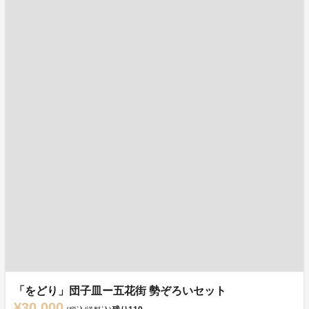
「をどり」団子皿ー五花街 勢ぞろいセット
¥30,000