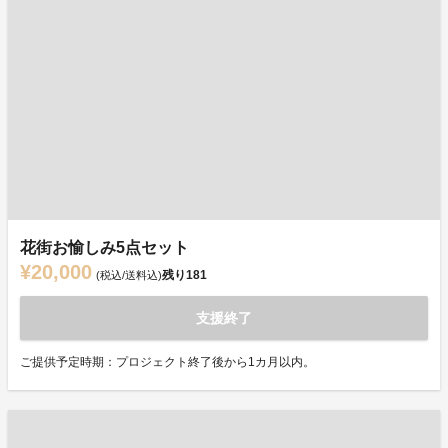
花街お愉しみ5点セット
¥20,000
残り
181
(税込/送料込)
支援終了
ご提供予定時期：プロジェクト終了後から1カ月以内。