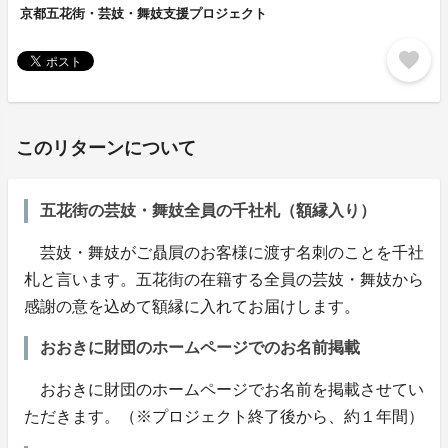
京都五花街・芸妓・舞妓支援プロジェクト
favorite
このリターンについて
五花街の芸妓・舞妓全員の千社札（額縁入り）
芸妓・舞妓がご贔屓のお客様に渡す名刺のことを千社
札と言います。五花街の在籍する全員の芸妓・舞妓から
感謝の意を込めて額縁に入れてお届けします。
おおきに財団のホームページでのお名前掲載
おおきに財団のホームページでお名前を掲載させてい
ただきます。（※プロジェクト終了後から、約１年間）