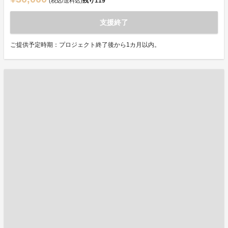
残り
119
(税込/送料込)
支援終了
ご提供予定時期：プロジェクト終了後から1カ月以内。