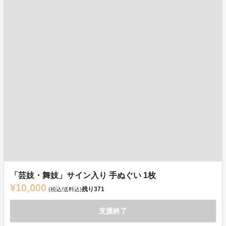
「芸妓・舞妓」サイン入り 手ぬぐい 1枚
¥10,000
残り
371
(税込/送料込)
支援終了