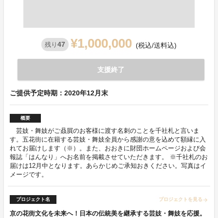
¥1,000,000
47
残り
(税込/送料込)
支援終了
ご提供予定時期：2020年12月末
概要
芸妓・舞妓がご贔屓のお客様に渡す名刺のことを千社札と言いま
す。五花街に在籍する芸妓・舞妓全員から感謝の意を込めて額縁に入
れてお届けします（※）。また、おおきに財団ホームページおよび会
報誌「はんなり」へお名前を掲載させていただきます。 ※千社札のお
届けは12月中となります。あらかじめご承知おきください。写真はイ
メージです。
プロジェクト名
プロジェクトを見る
arrow_forward
京の花街文化を未来へ！日本の伝統美を継承する芸妓・舞妓を応援。