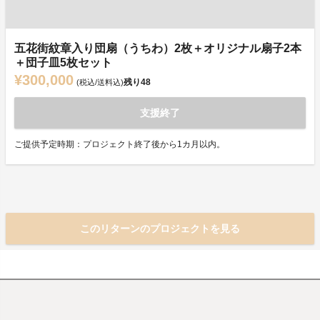
五花街紋章入り団扇（うちわ）2枚＋オリジナル扇子2本
＋団子皿5枚セット
¥300,000
残り
48
(税込/送料込)
支援終了
ご提供予定時期：プロジェクト終了後から1カ月以内。
このリターンのプロジェクトを見る