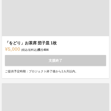
「をどり」お茶席 団子皿 1枚
¥5,000
残り
404
(税込/送料込)
支援終了
ご提供予定時期：プロジェクト終了後から1カ月以内。