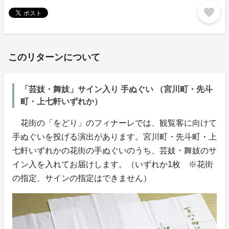
favorite
このリターンについて
「芸妓・舞妓」サイン入り 手ぬぐい （宮川町・先斗
町・上七軒いずれか）
花街の「をどり」のフィナーレでは、観覧客に向けて
手ぬぐいを投げる演出があります。宮川町・先斗町・上
七軒いずれかの花街の手ぬぐいのうち、芸妓・舞妓のサ
イン入を入れてお届けします。（いずれか1枚 ※花街
の指定、サインの指定はできません）