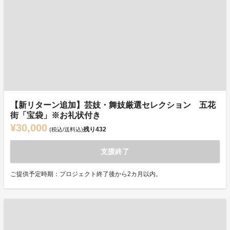
【新リターン追加】芸妓・舞妓厳選セレクション 五花
街「宝袋」※お礼状付き
¥30,000
残り
432
(税込/送料込)
支援終了
ご提供予定時期：プロジェクト終了後から2カ月以内。