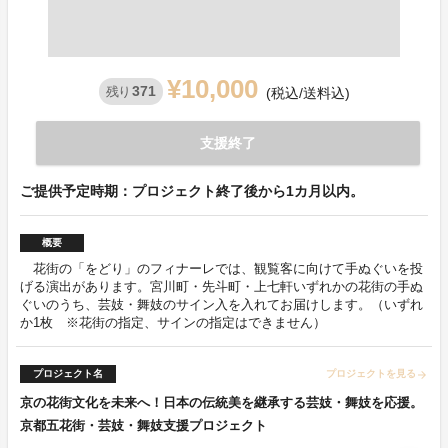
¥10,000
371
残り
(税込/送料込)
支援終了
ご提供予定時期：プロジェクト終了後から1カ月以内。
概要
花街の「をどり」のフィナーレでは、観覧客に向けて手ぬぐいを投
げる演出があります。宮川町・先斗町・上七軒いずれかの花街の手ぬ
ぐいのうち、芸妓・舞妓のサイン入を入れてお届けします。（いずれ
か1枚 ※花街の指定、サインの指定はできません）
プロジェクト名
プロジェクトを見る
arrow_forward
京の花街文化を未来へ！日本の伝統美を継承する芸妓・舞妓を応援。
京都五花街・芸妓・舞妓支援プロジェクト