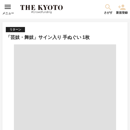
さがす
新規登録
メニュー
リターン
「芸妓・舞妓」サイン入り 手ぬぐい 1枚