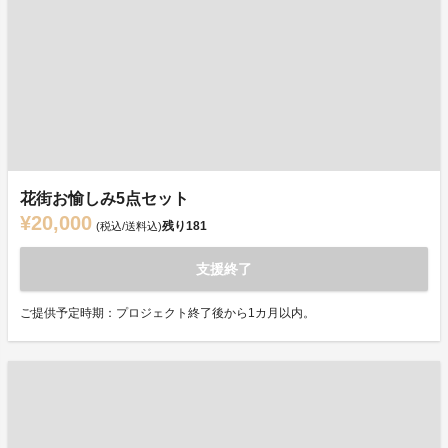
花街お愉しみ5点セット
¥20,000
残り
181
(税込/送料込)
支援終了
ご提供予定時期：プロジェクト終了後から1カ月以内。