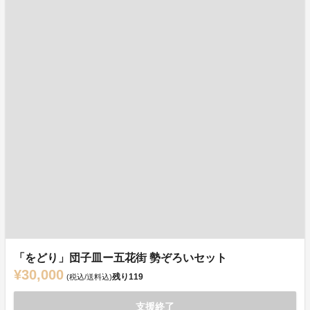
「をどり」団子皿ー五花街 勢ぞろいセット
¥30,000
残り
119
(税込/送料込)
支援終了