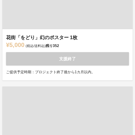
花街「をどり」幻のポスター 1枚
¥5,000
残り
352
(税込/送料込)
支援終了
ご提供予定時期：プロジェクト終了後から1カ月以内。