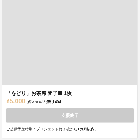
「をどり」お茶席 団子皿 1枚
¥5,000
残り
404
(税込/送料込)
支援終了
ご提供予定時期：プロジェクト終了後から1カ月以内。