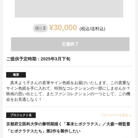
¥30,000
2
残り
(税込/送料込)
支援終了
ご提供予定時期：2025年3月下旬
概要
真木よう子さんの直筆サイン色紙をお届けいたします。この貴重な
サイン色紙を手に入れて、特別なコレクションの一部にしませんか？
映画の思い出として、またファンコレクションの一つとして、この機
会をお見逃しなく！
プロジェクト名
プロジェクトを見る
arrow_forward
京都府立医科大学の黎明期描く「幕末ヒポクラテス」／大森一樹監督
「ヒポクラテスたち」第2作を製作したい